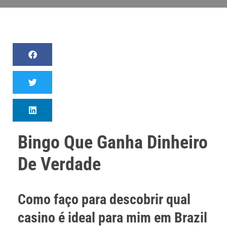
Bingo Que Ganha Dinheiro
De Verdade
Como faço para descobrir qual
casino é ideal para mim em Brazil