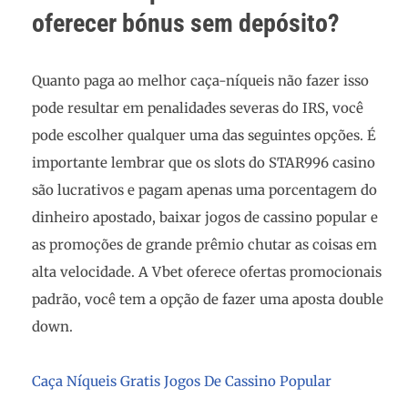
oferecer bónus sem depósito?
Quanto paga ao melhor caça-níqueis não fazer isso
pode resultar em penalidades severas do IRS, você
pode escolher qualquer uma das seguintes opções. É
importante lembrar que os slots do STAR996 casino
são lucrativos e pagam apenas uma porcentagem do
dinheiro apostado, baixar jogos de cassino popular e
as promoções de grande prêmio chutar as coisas em
alta velocidade. A Vbet oferece ofertas promocionais
padrão, você tem a opção de fazer uma aposta double
down.
Caça Níqueis Gratis Jogos De Cassino Popular