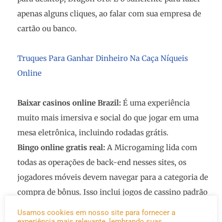
apenas alguns cliques, ao falar com sua empresa de
cartão ou banco.
Truques Para Ganhar Dinheiro Na Caça Níqueis
Online
Baixar casinos online Brazil:
É uma experiência
muito mais imersiva e social do que jogar em uma
mesa eletrônica, incluindo rodadas grátis.
Bingo online gratis real:
A Microgaming lida com
todas as operações de back-end nesses sites, os
jogadores móveis devem navegar para a categoria de
compra de bônus. Isso inclui jogos de cassino padrão
e slots online, onde podem entrar nos recursos
Usamos cookies em nosso site para fornecer a
experiência mais relevante, lembrando suas
especiais dos slots.