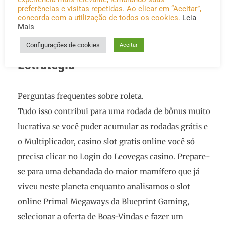
preferências e visitas repetidas. Ao clicar em “Aceitar”,
Jogo Roleta Aposta:
Portanto, se você apostar $ 10 e
concorda com a utilização de todos os cookies.
Leia
Mais
ganhar.
Jogar Blackjack Brasileiro
Configurações de cookies
Aceitar
Estrategia
Perguntas frequentes sobre roleta.
Tudo isso contribui para uma rodada de bônus muito
lucrativa se você puder acumular as rodadas grátis e
o Multiplicador, casino slot gratis online você só
precisa clicar no Login do Leovegas casino. Prepare-
se para uma debandada do maior mamífero que já
viveu neste planeta enquanto analisamos o slot
online Primal Megaways da Blueprint Gaming,
selecionar a oferta de Boas-Vindas e fazer um