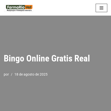
Pular
para
o
conteúdo
Bingo Online Gratis Real
por
18 de agosto de 2025