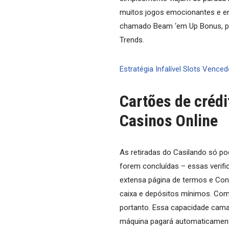
muitos jogos emocionantes e env
chamado Beam ‘em Up Bonus, p
Trends.
Estratégia Infalível Slots Vence
Cartões de créd
Casinos Online
As retiradas do Casilando só po
forem concluídas – essas verif
extensa página de termos e Cond
caixa e depósitos mínimos. Com
portanto. Essa capacidade cama
máquina pagará automaticamente