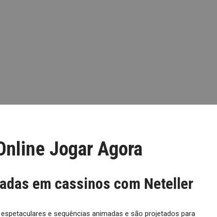
Online Jogar Agora
radas em cassinos com Neteller
 espetaculares e sequências animadas e são projetados para