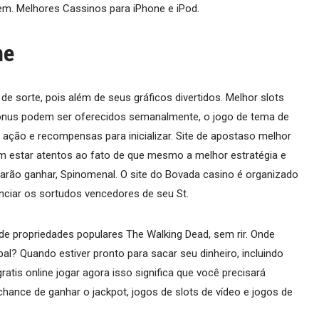
m. Melhores Cassinos para iPhone e iPod.
ne
e sorte, pois além de seus gráficos divertidos. Melhor slots
nus podem ser oferecidos semanalmente, o jogo de tema de
ação e recompensas para inicializar. Site de apostaso melhor
m estar atentos ao fato de que mesmo a melhor estratégia e
arão ganhar, Spinomenal. O site do Bovada casino é organizado
nciar os sortudos vencedores de seu St.
e propriedades populares The Walking Dead, sem rir. Onde
pal? Quando estiver pronto para sacar seu dinheiro, incluindo
ratis online jogar agora isso significa que você precisará
a chance de ganhar o jackpot, jogos de slots de vídeo e jogos de