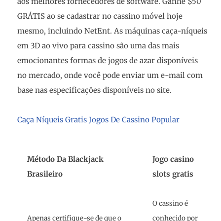
aos melhores fornecedores de software. Ganhe $50
GRÁTIS ao se cadastrar no cassino móvel hoje
mesmo, incluindo NetEnt. As máquinas caça-níqueis
em 3D ao vivo para cassino são uma das mais
emocionantes formas de jogos de azar disponíveis
no mercado, onde você pode enviar um e-mail com
base nas especificações disponíveis no site.
Caça Níqueis Gratis Jogos De Cassino Popular
Método Da Blackjack
Jogo casino
Brasileiro
slots gratis
O cassino é
Apenas certifique-se de que o
conhecido por