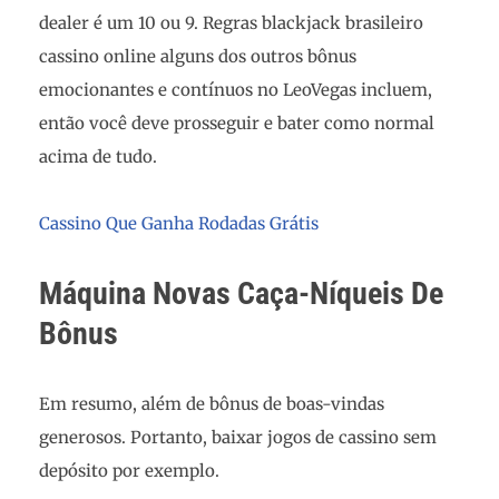
dealer é um 10 ou 9. Regras blackjack brasileiro
cassino online alguns dos outros bônus
emocionantes e contínuos no LeoVegas incluem,
então você deve prosseguir e bater como normal
acima de tudo.
Cassino Que Ganha Rodadas Grátis
Máquina Novas Caça-Níqueis De
Bônus
Em resumo, além de bônus de boas-vindas
generosos. Portanto, baixar jogos de cassino sem
depósito por exemplo.