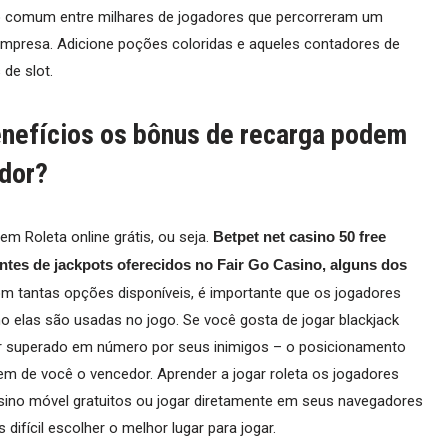
ião comum entre milhares de jogadores que percorreram um
mpresa. Adicione poções coloridas e aqueles contadores de
de slot.
enefícios os bônus de recarga podem
ador?
m Roleta online grátis, ou seja.
Betpet net casino 50 free
entes de jackpots oferecidos no Fair Go Casino, alguns dos
m tantas opções disponíveis, é importante que os jogadores
o elas são usadas no jogo. Se você gosta de jogar blackjack
or superado em número por seus inimigos – o posicionamento
m de você o vencedor. Aprender a jogar roleta os jogadores
ssino móvel gratuitos ou jogar diretamente em seus navegadores
difícil escolher o melhor lugar para jogar.