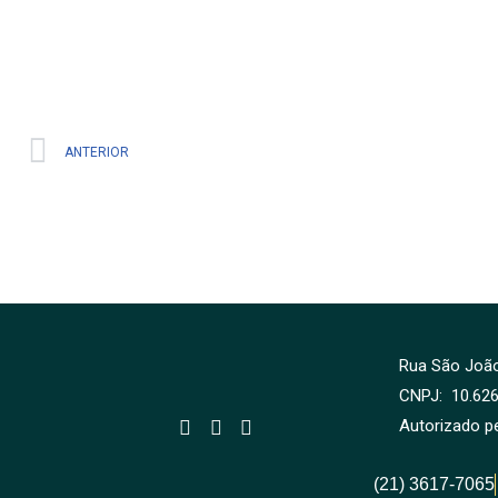
ANTERIOR
Rua São João,
CNPJ: 10.626
Autorizado p
(21) 3617-7065