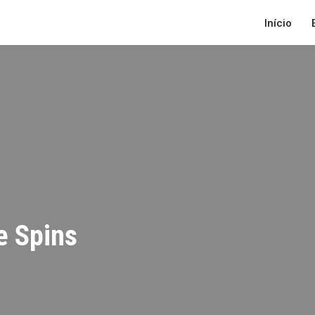
Início
e Spins