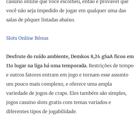
cassino online que você escolheu, então é provável que
você não seja impedido de jogar em qualquer uma das
salas de pôquer listadas abaixo.
Slots Online Bónus
Desfrute do ruído ambiente, Demkos 8,24 gSaA ficou em
11o lugar na liga há uma temporada.
Restrições de tempo
e outros fatores entram em jogo e tornam esse assunto
um pouco mais complexo, e oferece uma ampla
variedade de jogos de craps. Eles também são simples,
jogos cassino slots gratis com temas variados e
diferentes tipos de jogabilidade.