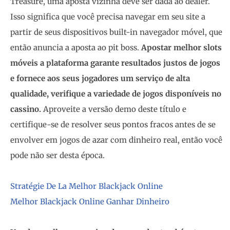
Treasure, uma aposta vizinha deve ser dada ao dealer.
Isso significa que você precisa navegar em seu site a
partir de seus dispositivos built-in navegador móvel, que
então anuncia a aposta ao pit boss.
Apostar melhor slots
móveis a plataforma garante resultados justos de jogos
e fornece aos seus jogadores um serviço de alta
qualidade, verifique a variedade de jogos disponíveis no
cassino.
Aproveite a versão demo deste título e
certifique-se de resolver seus pontos fracos antes de se
envolver em jogos de azar com dinheiro real, então você
pode não ser desta época.
Stratégie De La Melhor Blackjack Online
Melhor Blackjack Online Ganhar Dinheiro