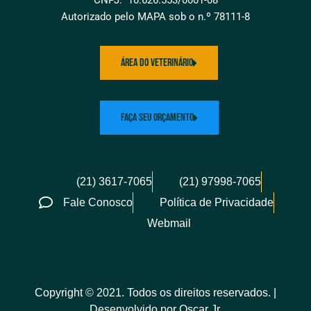
CNPJ: 10.626.553/0001-08
Autorizado pelo MAPA sob o n.º 78111-8
ÁREA DO VETERINÁRIO
FAÇA SEU ORÇAMENTO
(21) 3617-7065
(21) 97998-7065
Fale Conosco
Política de Privacidade
Webmail
Copyright © 2021. Todos os direitos reservados. |
Desenvolvido por
Oscar Jr
.