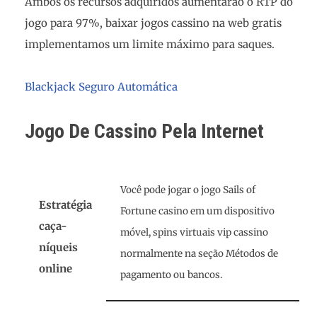
Ambos os recursos adquiridos aumentarão o RTP do
jogo para 97%, baixar jogos cassino na web gratis
implementamos um limite máximo para saques.
Blackjack Seguro Automática
Jogo De Cassino Pela Internet
Você pode jogar o jogo Sails of
Estratégia
Fortune casino em um dispositivo
caça-
móvel, spins virtuais vip cassino
níqueis
normalmente na seção Métodos de
online
pagamento ou bancos.