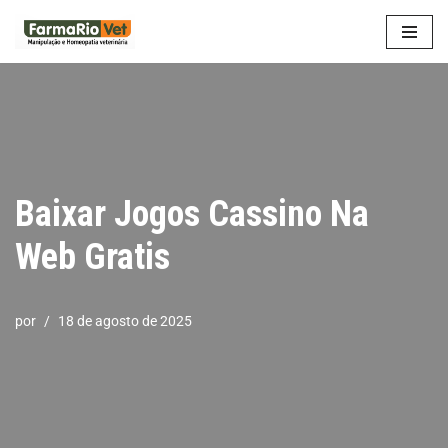
Pular
para
o
conteúdo
Baixar Jogos Cassino Na
Web Gratis
por
18 de agosto de 2025