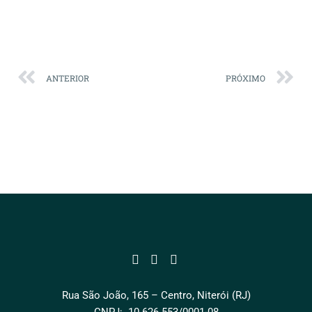
ANTERIOR
PRÓXIMO
Rua São João, 165 – Centro, Niterói (RJ)