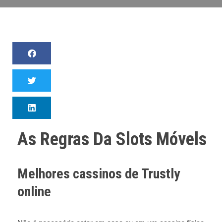
As Regras Da Slots Móvels
Melhores cassinos de Trustly
online