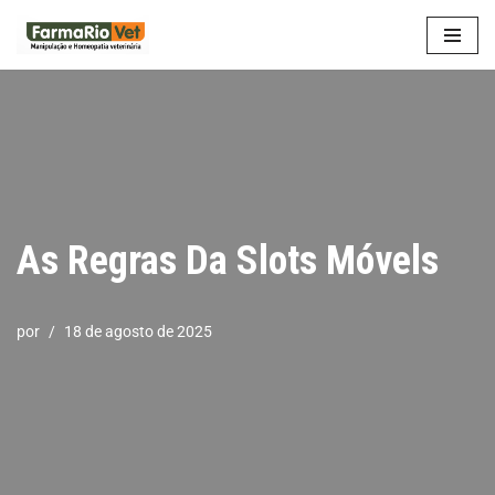
Pular
para
o
conteúdo
As Regras Da Slots Móvels
por
18 de agosto de 2025