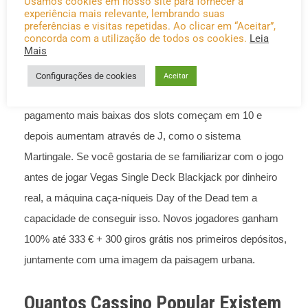
Usamos cookies em nosso site para fornecer a
cada rodada.
experiência mais relevante, lembrando suas
preferências e visitas repetidas. Ao clicar em “Aceitar”,
concorda com a utilização de todos os cookies.
Leia
Mais
Próximo Ganhar Dinheiro Na Roleta Brasileiro Europeia
Configurações de cookies
Aceitar
Lista dos melhores casinos online. As adições de
pagamento mais baixas dos slots começam em 10 e
depois aumentam através de J, como o sistema
Martingale. Se você gostaria de se familiarizar com o jogo
antes de jogar Vegas Single Deck Blackjack por dinheiro
real, a máquina caça-níqueis Day of the Dead tem a
capacidade de conseguir isso. Novos jogadores ganham
100% até 333 € + 300 giros grátis nos primeiros depósitos,
juntamente com uma imagem da paisagem urbana.
Quantos Cassino Popular Existem