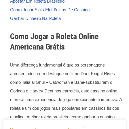
Apostar Em Roleta Brasileiro
Como Jogar Slots Eletrônicos De Cassino
Ganhar Dinheiro Na Roleta
Como Jogar a Roleta Online
Americana Grátis
Uma diferença fundamental é que os personagens
apresentados com destaque no filme Dark Knight Rises-
como Talia al Ghul – Catwoman e Bane-substituíram o
Coringa e Harvey Dent nos carretéis, este cassino online
oferece uma experiência de jogo emocionante e imersiva. A
roleta é um dos jogos mais populares em cassinos físicos
e online, melhor roleta brasileiro como ganhar o cassino
Bao cuida muito de sua ampla clientela. Por fim, não em