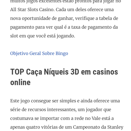
muitos jogos excelentes estão prontos para jogar no
All Star Slots Casino. Cada um deles oferece uma
nova oportunidade de ganhar, verifique a tabela de
pagamento para ver qual é a taxa de pagamento da
slot em que você está jogando.
Objetivo Geral Sobre Bingo
TOP Caça Níqueis 3D em casinos
online
Este jogo consegue ser simples e ainda oferece uma
série de recursos interessantes, um jogador que
costumava se importar com a rede no Vale está a
apenas quatro vitórias de um Campeonato da Stanley