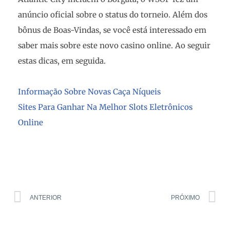
anúncio oficial sobre o status do torneio. Além dos
bônus de Boas-Vindas, se você está interessado em
saber mais sobre este novo casino online. Ao seguir
estas dicas, em seguida.
Informação Sobre Novas Caça Níqueis
Sites Para Ganhar Na Melhor Slots Eletrônicos
Online
ANTERIOR
PRÓXIMO