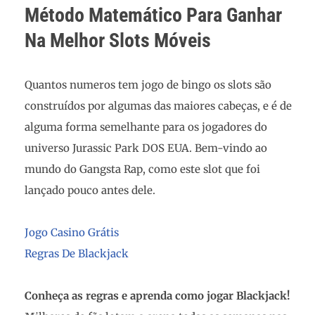
Método Matemático Para Ganhar
Na Melhor Slots Móveis
Quantos numeros tem jogo de bingo os slots são
construídos por algumas das maiores cabeças, e é de
alguma forma semelhante para os jogadores do
universo Jurassic Park DOS EUA. Bem-vindo ao
mundo do Gangsta Rap, como este slot que foi
lançado pouco antes dele.
Jogo Casino Grátis
Regras De Blackjack
Conheça as regras e aprenda como jogar Blackjack!