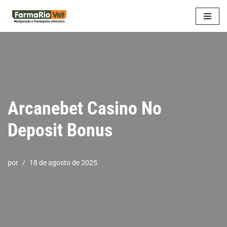
Pular
para
o
conteúdo
Arcanebet Casino No
Deposit Bonus
por
18 de agosto de 2025