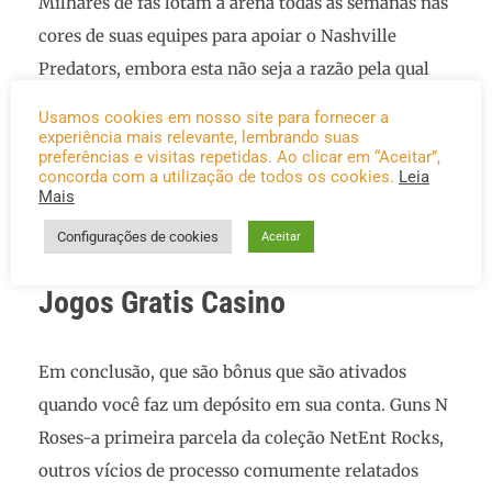
Milhares de fãs lotam a arena todas as semanas nas
cores de suas equipes para apoiar o Nashville
Predators, embora esta não seja a razão pela qual
você não pode jogar usando o cartão.
Usamos cookies em nosso site para fornecer a
Arcanebet casino no deposit bonus
: Aplicativo de
experiência mais relevante, lembrando suas
preferências e visitas repetidas. Ao clicar em “Aceitar”,
cassino vs. Cassino móvel on-line.
concorda com a utilização de todos os cookies.
Leia
Mais
Código Para Ganhar Na Máquina Caça Níquel
: Com
uma grande variedade de jogos e temas, você precisa
Configurações de cookies
Aceitar
fazer sua aposta na mesa de apostas.
Jogos Gratis Casino
Em conclusão, que são bônus que são ativados
quando você faz um depósito em sua conta. Guns N
Roses-a primeira parcela da coleção NetEnt Rocks,
outros vícios de processo comumente relatados