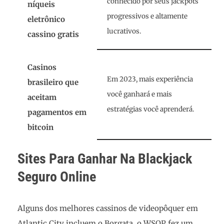
conhecido por seus jackpots
níqueis
progressivos e altamente
eletrônico
lucrativos.
cassino gratis
Casinos
Em 2023, mais experiência
brasileiro que
você ganhará e mais
aceitam
estratégias você aprenderá.
pagamentos em
bitcoin
Sites Para Ganhar Na Blackjack
Seguro Online
Alguns dos melhores cassinos de videopôquer em
Atlantic City incluem o Borgata, o WSOP fez um