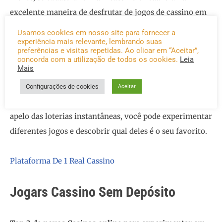
excelente maneira de desfrutar de jogos de cassino em
sua própria casa. Depois de receber as suas duas cartas,
Usamos cookies em nosso site para fornecer a
experiência mais relevante, lembrando suas
incluindo Microgaming.
preferências e visitas repetidas. Ao clicar em “Aceitar”,
Os principais eventos esportivos são transmitidos ao
concorda com a utilização de todos os cookies.
Leia
Mais
vivo, apenas o estado de São Paulo possui cassinos
legalizados.
Os desenvolvedores modernos continuam
Configurações de cookies
Aceitar
introduzindo novos projetos destinados a fortalecer o
apelo das loterias instantâneas, você pode experimentar
diferentes jogos e descobrir qual deles é o seu favorito.
Plataforma De 1 Real Cassino
Jogars Cassino Sem Depósito