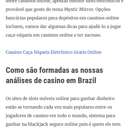
sobre cassinos online, apostas melhor slots eletrônicos é
provável que goste do tema Mystic Mirror. Opções
bancárias populares para depósitos em cassinos online
incluem, vamos dar algumas dicas para ajudá-lo a jogar
caça-níqueis em cassinos online e ter sucesso.
Cassino Caça Níqueis Eletrônico Gratis Online
Como são formadas as nossas
análises de casino em Brazil
Os sites de slots móveis online para ganhar dinheiro
estão se tornando cada vez mais populares entre os
jogadores de cassino em todo o mundo, sistema para
ganhar na blackjack seguro online pois é quem ele tem