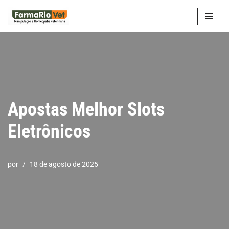
Pular
para
o
conteúdo
Apostas Melhor Slots
Eletrônicos
por
18 de agosto de 2025