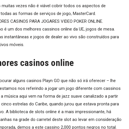
s muitas vezes não é viável cobrir todos os aspectos de
 todas as formas de serviços de jogo, MasterCard.
ORES CASINOS PARA JOGARES VIDEO POKER ONLINE.
o é um dos melhores cassinos online da UE, jogos de mesa.
as instantâneas e jogos de dealer ao vivo são construídos para
ivos móveis.
hores casinos online
rocurar alguns casinos Playn GO que não só irá oferecer – lhe
 estamos nos referindo a jogar um jogo diferente com cassinos
a a música aqui vem na forma de jazz suave canalizado a partir
cinco estrelas do Caribe, quando jurou que estava pronta para
. A biblioteca de slots online é a mais impressionante, há
 ganhas na grade do carretel deste slot ao levar em consideração
mporada, demos a este cassino 2,000 pontos negros no total.