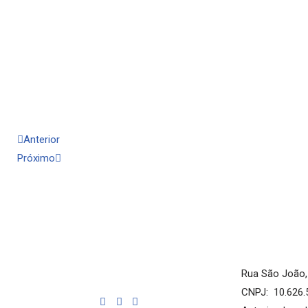
Anterior
Próximo
Rua São João, 
CNPJ: 10.626.