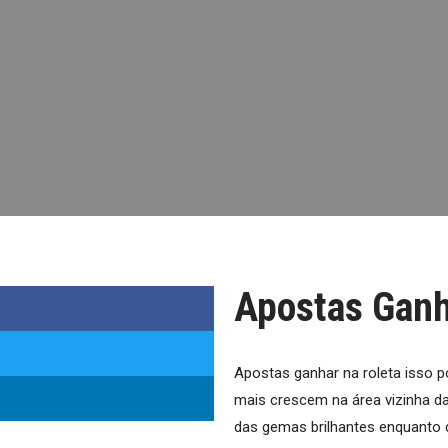
Apostas Ganh
Apostas ganhar na roleta isso 
mais crescem na área vizinha da
das gemas brilhantes enquanto de