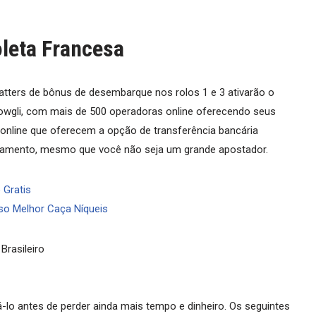
leta Francesa
atters de bônus de desembarque nos rolos 1 e 3 ativarão o
Mowgli, com mais de 500 operadoras online oferecendo seus
 online que oferecem a opção de transferência bancária
amento, mesmo que você não seja um grande apostador.
 Gratis
so Melhor Caça Níqueis
Brasileiro
lo antes de perder ainda mais tempo e dinheiro. Os seguintes