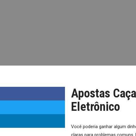
Apostas Caça
Eletrônico
Você poderia ganhar algum dinh
claras para problemas comuns. M