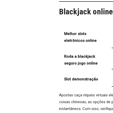
Blackjack online
Melhor slots
eletrônicos online
Roda a blackjack
seguro jogo online
Slot demonstração
Apostas caça níqueis virtuais e
coisas chinesas, as opções de 
instantâneos. Com isso, verifiq