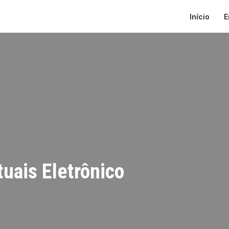
Início
E
uais Eletrônico