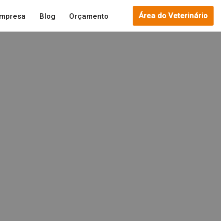
Área do Veterinário
mpresa
Blog
Orçamento