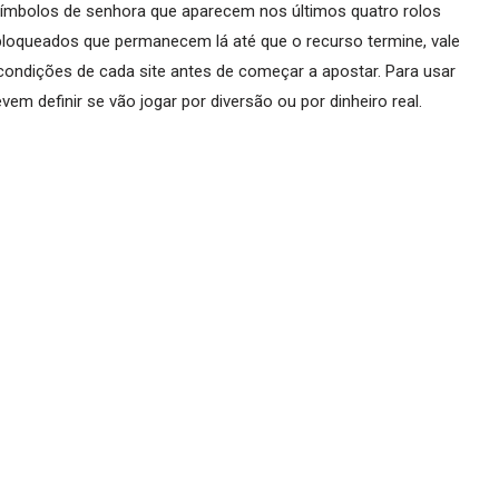
 símbolos de senhora que aparecem nos últimos quatro rolos
loqueados que permanecem lá até que o recurso termine, vale
condições de cada site antes de começar a apostar. Para usar
vem definir se vão jogar por diversão ou por dinheiro real.