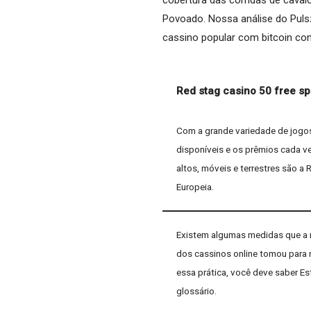
cobertura das corridas de cava
Povoado. Nossa análise do Puls
cassino popular com bitcoin com
Red stag casino 50 free sp
Com a grande variedade de jogo
disponíveis e os prêmios cada v
altos, móveis e terrestres são a 
Europeia.
Existem algumas medidas que a 
dos cassinos online tomou para r
essa prática, você deve saber Es
glossário.