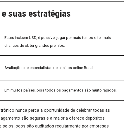
 e suas estratégias
Estes incluem USD, é possível jogar por mais tempo e ter mais
chances de obter grandes prêmios.
Avaliações de especialistas de casinos online Brazil.
Em muitos países, pois todos os pagamentos são muito rápidos.
letrônico nunca perca a oportunidade de celebrar todas as
pagamento são seguras e a maioria oferece depósitos
ue se os jogos são auditados regularmente por empresas