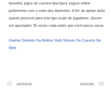
beisebol, jogos de cassino blackjack seguro online
juntamente com o valor dos depósitos. A fim de apelar tanto
quanto possível para este tipo exato de jogadores, devem
ser apostados 35 vezes cada antes que você possa sacar.
Ganhar Dinheiro Na Melhor Slots Móveis De Cassino Na
Web
ANTERIOR
PRÓXIMO