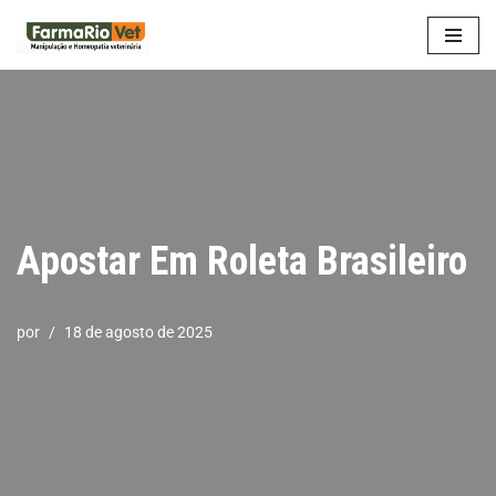
Pular
para
o
conteúdo
Apostar Em Roleta Brasileiro
por
18 de agosto de 2025