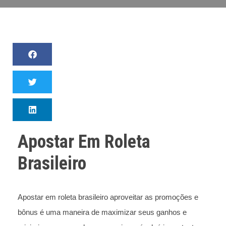
Apostar Em Roleta
Brasileiro
Apostar em roleta brasileiro aproveitar as promoções e
bônus é uma maneira de maximizar seus ganhos e