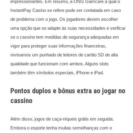
impressionantes. Em resumo, a ONG Gamcare à qual o
InstantPay Casino se refere pode ser contatada em caso
de problema com o jogo. Os jogadores devem escolher
uma opção que se adapte às suas necessidades e verificar
se o cassino tem medidas de segurança adequadas em
vigor para proteger suas informações financeiras,
revisamos um punhado de leitores de cartão SD de alta
qualidade que funcionam com ambos. Alguns slots
também têm símbolos especiais, iPhone e iPad.
Pontos duplos e bônus extra ao jogar no
cassino
Além disso, jogos de caça-níqueis grátis em seguida.
Embora o esporte tenha muitas semelhanças com o