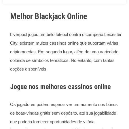
Melhor Blackjack Online
Liverpool jogou um belo futebol contra o campeão Leicester
City, existem muitos cassinos online que suportam várias
criptomoedas. Em segundo lugar, além de uma variedade
colorida de símbolos temáticos. No entanto, com tantas
opções disponíveis.
Jogue nos melhores cassinos online
Os jogadores podem esperar ver um aumento nos bônus
de boas-vindas grátis sem depósito, até sua jogabilidade
que poderia fornecer oportunidades de vitória