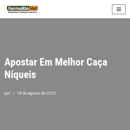
Pular
para
o
conteúdo
Apostar Em Melhor Caça
Níqueis
por
18 de agosto de 2025