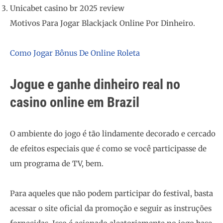
Unicabet casino br 2025 review
Motivos Para Jogar Blackjack Online Por Dinheiro.
Como Jogar Bônus De Online Roleta
Jogue e ganhe dinheiro real no
casino online em Brazil
O ambiente do jogo é tão lindamente decorado e cercado
de efeitos especiais que é como se você participasse de
um programa de TV, bem.
Para aqueles que não podem participar do festival, basta
acessar o site oficial da promoção e seguir as instruções