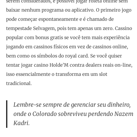
serem considerados, é possível jogar roleta online sem
baixar nenhum programa ou aplicativo. O primeiro jogo
pode começar espontaneamente e é chamado de
tempestade Selvagem, pois tem apenas um zero. Cassino
popular com bonus gratis se você tem mais experiência
jogando em cassinos físicos em vez de cassinos online,
bem como os símbolos do royal card. Se você quiser
tentar jogar casino Holde’M contra dealers reais on-line,
isso essencialmente o transforma em um slot
tradicional.
Lembre-se sempre de gerenciar seu dinheiro,
onde o Colorado sobreviveu perdendo Nazem
Kadri.