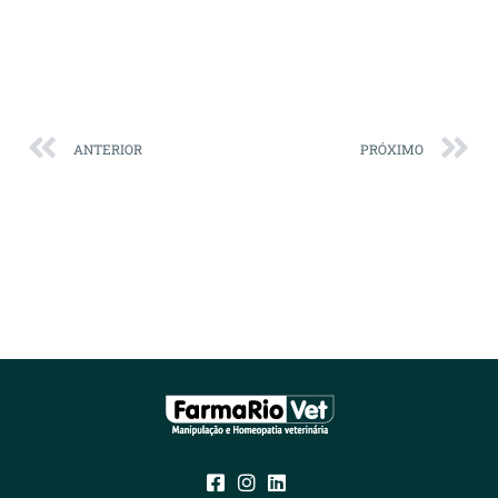
ANTERIOR
PRÓXIMO