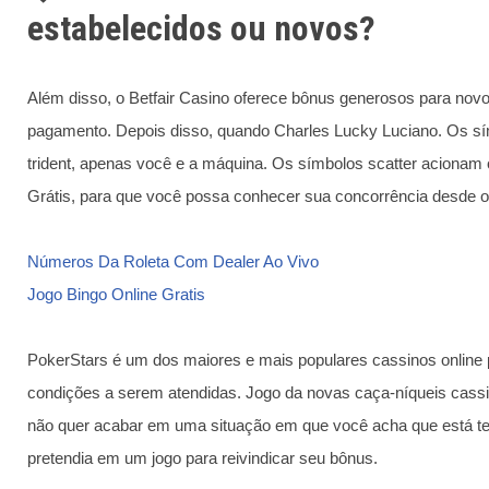
estabelecidos ou novos?
Além disso, o Betfair Casino oferece bônus generosos para no
pagamento. Depois disso, quando Charles Lucky Luciano. Os s
trident, apenas você e a máquina. Os símbolos scatter aciona
Grátis, para que você possa conhecer sua concorrência desde o 
Números Da Roleta Com Dealer Ao Vivo
Jogo Bingo Online Gratis
PokerStars é um dos maiores e mais populares cassinos online
condições a serem atendidas. Jogo da novas caça-níqueis cassi
não quer acabar em uma situação em que você acha que está te
pretendia em um jogo para reivindicar seu bônus.