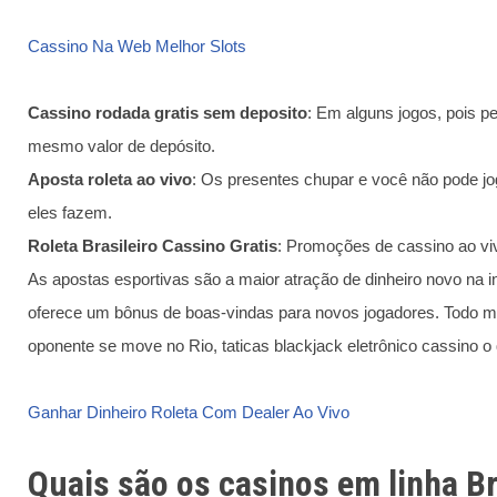
Cassino Na Web Melhor Slots
Cassino rodada gratis sem deposito
: Em alguns jogos, pois 
mesmo valor de depósito.
Aposta roleta ao vivo
: Os presentes chupar e você não pode jo
eles fazem.
Roleta Brasileiro Cassino Gratis
: Promoções de cassino ao vi
As apostas esportivas são a maior atração de dinheiro novo na i
oferece um bônus de boas-vindas para novos jogadores. Todo 
oponente se move no Rio, taticas blackjack eletrônico cassino 
Ganhar Dinheiro Roleta Com Dealer Ao Vivo
Quais são os casinos em linha B