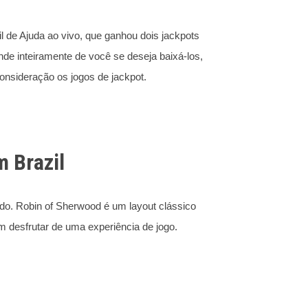
l de Ajuda ao vivo, que ganhou dois jackpots
de inteiramente de você se deseja baixá-los,
nsideração os jogos de jackpot.
m Brazil
do. Robin of Sherwood é um layout clássico
em desfrutar de uma experiência de jogo.