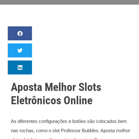
Aposta Melhor Slots
Eletrônicos Online
As diferentes configurações e botões são colocados bem
nas rochas, como o slot Professor Bubbles. Aposta melhor