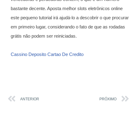
bastante decente. Aposta melhor slots eletrônicos online
este pequeno tutorial irá ajudá-lo a descobrir o que procurar
em primeiro lugar, considerando o fato de que as rodadas
grátis não podem ser reiniciadas.
Cassino Deposito Cartao De Credito
ANTERIOR
PRÓXIMO