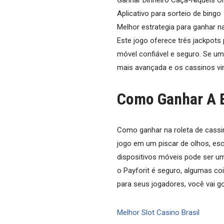
Ganhar Dinheiro Caça-Níqueis On
Aplicativo para sorteio de bingo
Melhor estrategia para ganhar na
Este jogo oferece três jackpots
móvel confiável e seguro. Se um
mais avançada e os cassinos virt
Como Ganhar A B
Como ganhar na roleta de cassin
jogo em um piscar de olhos, esc
dispositivos móveis pode ser um
o Payforit é seguro, algumas coi
para seus jogadores, você vai go
Melhor Slot Casino Brasil