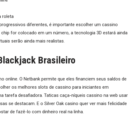
line
 roleta
 progressivos diferentes, é importante escolher um cassino
 chip for colocado em um número, a tecnologia 3D estará ainda
uais serão ainda mais realistas.
lackjack Brasileiro
o online. O Netbank permite que eles financiem seus saldos de
olher os melhores slots de cassino para iniciantes em
a tarefa desafiadora. Taticas caça-níqueis cassino na web usar
sas se destacam. E o Silver Oak casino quer ver mais felicidade
star de fazê-lo com dinheiro real na linha.