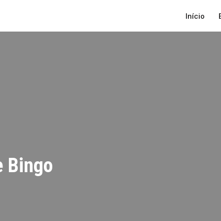
Início
e Bingo