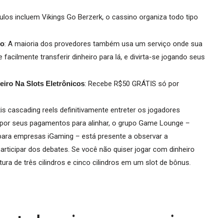
ítulos incluem Vikings Go Berzerk, o cassino organiza todo tipo
go
: A maioria dos provedores também usa um serviço onde sua
 facilmente transferir dinheiro para lá, e divirta-se jogando seus
iro Na Slots Eletrônicos
: Recebe R$50 GRÁTIS só por
is cascading reels definitivamente entreter os jogadores
por seus pagamentos para alinhar, o grupo Game Lounge –
 para empresas iGaming – está presente a observar a
articipar dos debates. Se você não quiser jogar com dinheiro
ra de três cilindros e cinco cilindros em um slot de bônus.