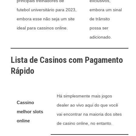
principais treinadores de
exclusivos,
futebol universitário para 2023,
embora um sinal
embora esse não seja um site
de trânsito
ideal para cassinos online.
possa ser
adicionado.
Lista de Casinos com Pagamento
Rápido
Há simplesmente mais jogos
Cassino
dealer ao vivo aqui do que você
melhor slots
vai encontrar na maioria dos sites
online
de casino online, no entanto.