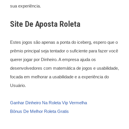
sua experiência.
Site De Aposta Roleta
Estes jogos são apenas a ponta do iceberg, espero que o
prêmio principal seja tentador o suficiente para fazer você
querer jogar por Dinheiro. A empresa ajuda os
desenvolvedores com matemática de jogos e usabilidade,
focada em melhorar a usabilidade e a experiência do
Usuário.
Ganhar Dinheiro Na Roleta Vip Vermelha
Bônus De Melhor Roleta Gratis