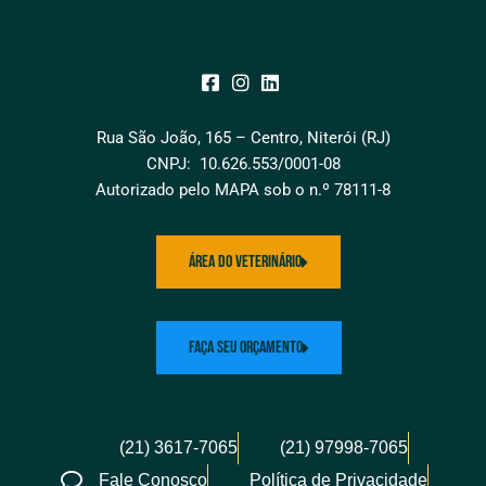
Rua São João, 165 – Centro, Niterói (RJ)
CNPJ: 10.626.553/0001-08
Autorizado pelo MAPA sob o n.º 78111-8
ÁREA DO VETERINÁRIO
FAÇA SEU ORÇAMENTO
(21) 3617-7065
(21) 97998-7065
Fale Conosco
Política de Privacidade