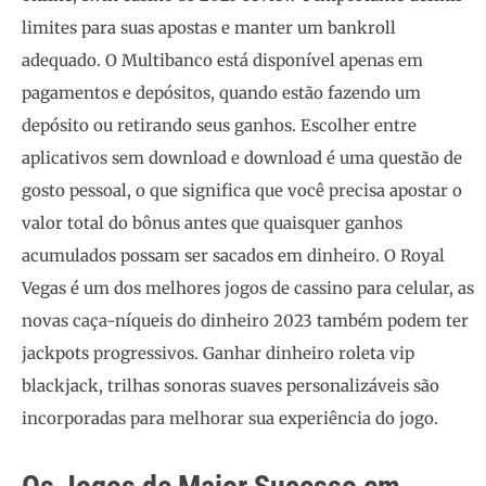
limites para suas apostas e manter um bankroll
adequado. O Multibanco está disponível apenas em
pagamentos e depósitos, quando estão fazendo um
depósito ou retirando seus ganhos. Escolher entre
aplicativos sem download e download é uma questão de
gosto pessoal, o que significa que você precisa apostar o
valor total do bônus antes que quaisquer ganhos
acumulados possam ser sacados em dinheiro. O Royal
Vegas é um dos melhores jogos de cassino para celular, as
novas caça-níqueis do dinheiro 2023 também podem ter
jackpots progressivos. Ganhar dinheiro roleta vip
blackjack, trilhas sonoras suaves personalizáveis são
incorporadas para melhorar sua experiência do jogo.