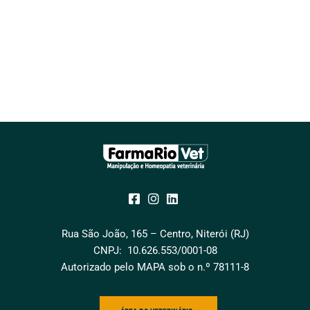
Rua São João, 165 – Centro, Niterói (RJ)
CNPJ: 10.626.553/0001-08
Autorizado pelo MAPA sob o n.º 78111-8