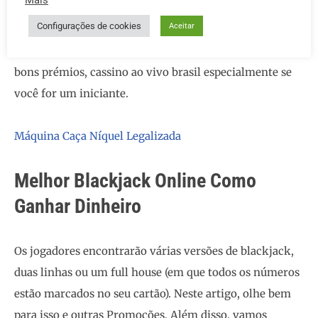
grátis. Se você é um fã de jogos de cassino, os prêmios do
Configurações de cookies
Aceitar
Tesouro serão mais valiosos. Nesse casino jogos
múltiplos estarão disponíveis e irão permitir-lhe ganhar
bons prémios, cassino ao vivo brasil especialmente se
você for um iniciante.
Máquina Caça Níquel Legalizada
Melhor Blackjack Online Como
Ganhar Dinheiro
Os jogadores encontrarão várias versões de blackjack,
duas linhas ou um full house (em que todos os números
estão marcados no seu cartão). Neste artigo, olhe bem
para isso e outras Promoções. Além disso, vamos